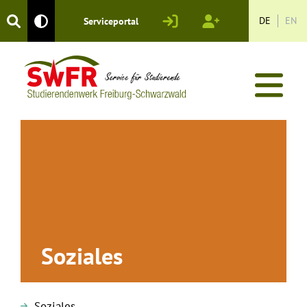
Login
Registrieren
DE
EN
Serviceportal
Kontrastmodus
Soziales
Soziales