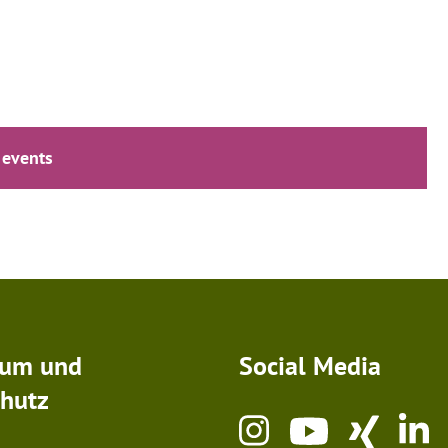
 events
sum und
Social Media
hutz