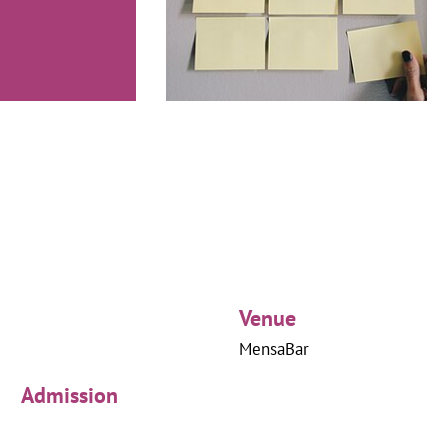
Venue
MensaBar
Admission