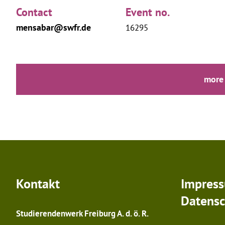
Contact
Event no.
mensabar@swfr.de
16295
more
Kontakt
Impres
Datensc
Studierendenwerk Freiburg A. d. ö. R.