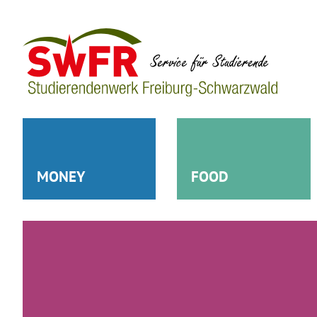
MONEY
FOOD