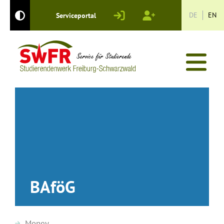
Login
Registrieren
DE
EN
Serviceportal
Kontrastmodus
BAföG
Money